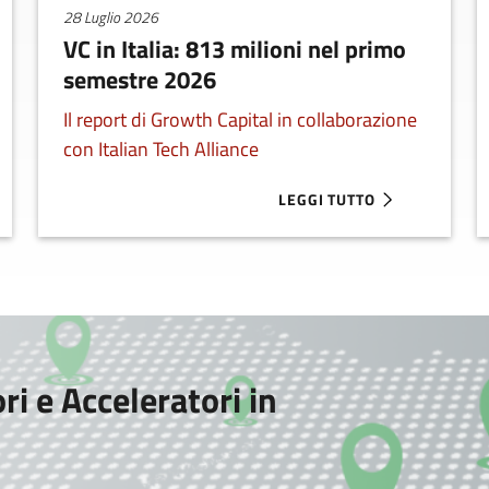
28 Luglio 2026
VC in Italia: 813 milioni nel primo
semestre 2026
Il report di Growth Capital in collaborazione
con Italian Tech Alliance
LEGGI TUTTO
TARTUP SELEZIONATE PER SMAU MILANO 2026
ABOUT VC IN ITALIA: 813 
ri e Acceleratori in