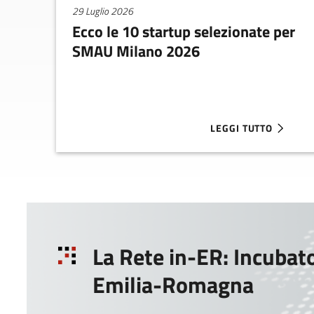
29 Luglio 2026
Ecco le 10 startup selezionate per
SMAU Milano 2026
LEGGI TUTTO
ABOUT ECCO LE 10 S
La Rete in-ER: Incubato
Emilia-Romagna