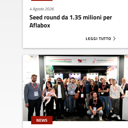
4 Agosto 2026
Seed round da 1.35 milioni per
Aflabox
LEGGI TUTTO
ABOUT SEED ROUND D
NEWS