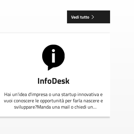
Vedi tutto
InfoDesk
P
Hai un'idea d'impresa o una startup innovativa e
vuoi conoscere le opportunità per farla nascere e
sviluppare?Manda una mail o chiedi un
l'e
appuntamento allo staff di
Emil
EmiliaRomagnaStartUp.