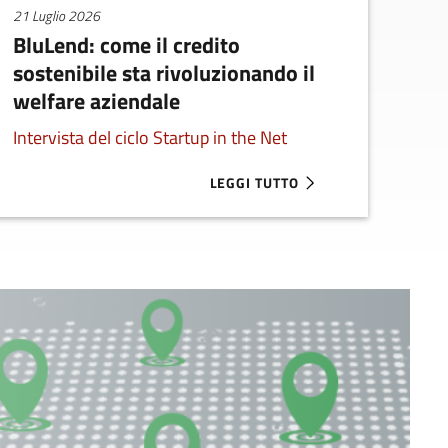
21 Luglio 2026
BluLend: come il credito
sostenibile sta rivoluzionando il
welfare aziendale
Intervista del ciclo Startup in the Net
LEGGI TUTTO
MILIONI NEL PRIMO SEMESTRE 2026
ABOUT BLULEND: COME IL CREDIT