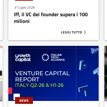
31 Luglio 2026
Iff, il VC dei founder supera i 100
milioni
LEGGI TUTTO
A 1.35 MILIONI PER AFLABOX
ABOUT IFF, IL VC DEI FOUN
NEWS