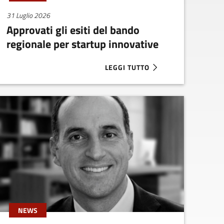
31 Luglio 2026
Approvati gli esiti del bando
regionale per startup innovative
LEGGI TUTTO
DER SUPERA I 100 MILIONI
ABOUT APPROVATI GLI ESITI DEL
NEWS